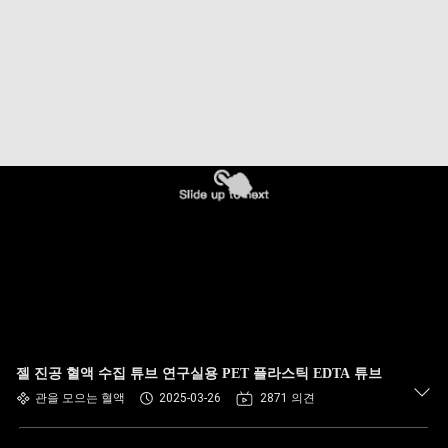
하
여
공
장
여
행
품
질
관
젤 진공 혈액 수집 튜브 연구실용 PET 플라스틱 EDTA 튜브
관을 모으는 혈액
2025-03-26
2871 의견
리