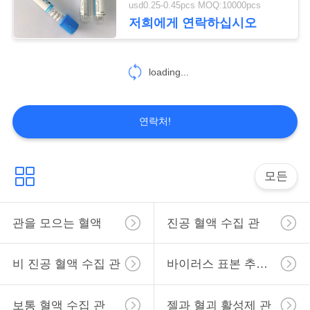
usd0.25-0.45pcs MOQ:10000pcs
46
저희에게 연락하십시오
포도당 혈액 관
loading...
연락처!
49
모든
리튬 헤파린 관
관을 모으는 혈액
진공 혈액 수집 관
비 진공 혈액 수집 관
바이러스 표본 추출 관
보통 혈액 수집 관
젤과 혈괴 활성제 관