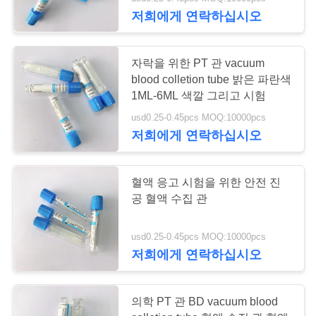
하
저희에게 연락하십시오
여
25
자락을 위한 PT 관 vacuum
공
blood colletion tube 밝은 파란색
1ML-6ML 색깔 그리고 시험
비 진공 혈액 수집 관
장
usd0.25-0.45pcs MOQ:10000pcs
여
저희에게 연락하십시오
행
혈액 응고 시험을 위한 안전 진
공 혈액 수집 관
품
17
바이러스 표본 추출
질
usd0.25-0.45pcs MOQ:10000pcs
저희에게 연락하십시오
관
관
리
의학 PT 관 BD vacuum blood