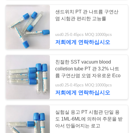
구
샌드위치 PT 관 나트륨 구연산
38
하
염 시험관 편리한 고능률
세
직업적인 응고 관
usd0.25-0.45pcs MOQ:10000pcs
요
저희에게 연락하십시오
사
친절한 SST vacuum blood
colletion tube PT 관 3.2% 나트
이
륨 구연산염 오염 자유로운 Eco
45
트
usd0.25-0.45pcs MOQ:10000pcs
저희에게 연락하십시오
PT 관
맵
실험실 응고 PT 시험관 단일 용
PRIVACY
도 1ML-6ML에 의하여 주문을 받
아서 만들어지는 로고
POLICY