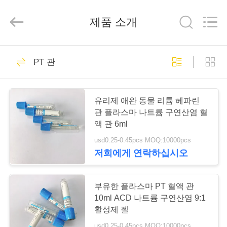
2020
-
2026
제품 소개
Hangzhou
Ciping
Medical
Devices
Co.,
집
71
Ltd.
All
PT 관
Rights
Reserved.
관을 모으는 혈액
제
유리제 애완 동물 리튬 헤파린
품
관 플라스마 나트륨 구연산염 혈
액 관 6ml
usd0.25-0.45pcs MOQ:10000pcs
우
저희에게 연락하십시오
52
리
에
부유한 플라스마 PT 혈액 관
진공 혈액 수집 관
10ml ACD 나트륨 구연산염 9:1
대
활성제 젤
usd0.25-0.45pcs MOQ:10000pcs