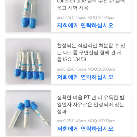
colletion tube 혈액 수집 관 혈액
응고 시험 사용
연
usd0.25-0.45pcs MOQ:10000pcs
41
락
저희에게 연락하십시오
주
보통 혈액 수집 관
찬성되는 직업적인 처분할 수 있
세
는 나트륨 구연산염 혈액 관 세
요
륨 ISO 13458
usd0.25-0.45pcs MOQ:10000pcs
저희에게 연락하십시오
인
50
용
정확한 비율 PT 관 비 유독한 발
젤과 혈괴 활성제 관
열인자 자유로운 안정되어 있는
문
성과
을
usd0.25-0.45pcs MOQ:10000pcs
저희에게 연락하십시오
요