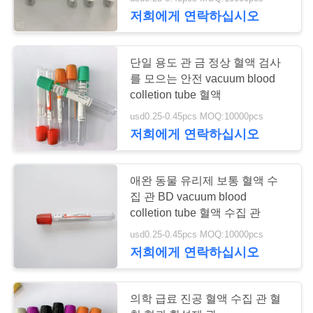
하
저희에게 연락하십시오
여
단일 용도 관 금 정상 혈액 검사
공
를 모으는 안전 vacuum blood
colletion tube 혈액
장
usd0.25-0.45pcs MOQ:10000pcs
여
저희에게 연락하십시오
행
애완 동물 유리제 보통 혈액 수
집 관 BD vacuum blood
품
colletion tube 혈액 수집 관
질
usd0.25-0.45pcs MOQ:10000pcs
저희에게 연락하십시오
관
리
의학 급료 진공 혈액 수집 관 혈