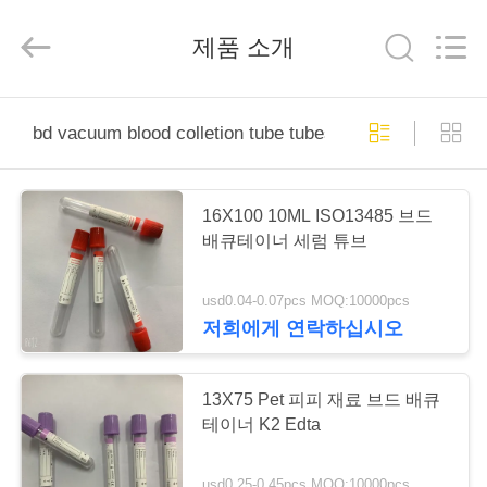
2020
-
2026
제품 소개
Hangzhou
Ciping
Medical
Devices
Co.,
집
Ltd.
All
bd vacuum blood colletion tube tubes
Rights
Reserved.
제
16X100 10ML ISO13485 브드
품
배큐테이너 세럼 튜브
usd0.04-0.07pcs MOQ:10000pcs
우
저희에게 연락하십시오
리
에
13X75 Pet 피피 재료 브드 배큐
테이너 K2 Edta
대
usd0.25-0.45pcs MOQ:10000pcs