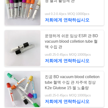
청 혈괴 활성제 관
연
usd 0.2-0.4/pcs MOQ:10000pcs
락
저희에게 연락하십시오
주
운영하게 쉬운 임상 ESR 관 BD
세
vacuum blood colletion tube 혈
요
액 수집 관
usd0.25-0.45pcs MOQ:10000pcs
저희에게 연락하십시오
인
용
진공 BD vacuum blood colletion
tube 혈액 수집 관 자주색 정상
문
K2e Glutose 15 젤 노출량
을
usd0.25-0.45pcs MOQ:10000pcs
저희에게 연락하십시오
요