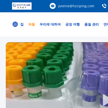
yvonne@hzciping.com
집
제품
우리에 대하여
공장 여행
품질 관리
연