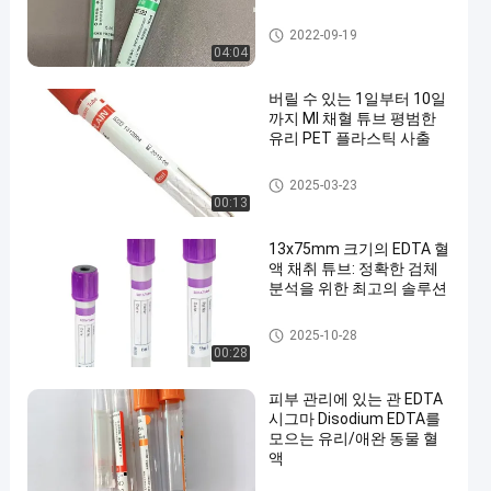
진공 혈액 수집 관
2022-09-19
04:04
버릴 수 있는 1일부터 10일
까지 Ml 채혈 튜브 평범한
유리 PET 플라스틱 사출
진공 혈액 수집 관
2025-03-23
00:13
13x75mm 크기의 EDTA 혈
액 채취 튜브: 정확한 검체
분석을 위한 최고의 솔루션
EDTA 관
2025-10-28
00:28
피부 관리에 있는 관 EDTA
시그마 Disodium EDTA를
모으는 유리/애완 동물 혈
액