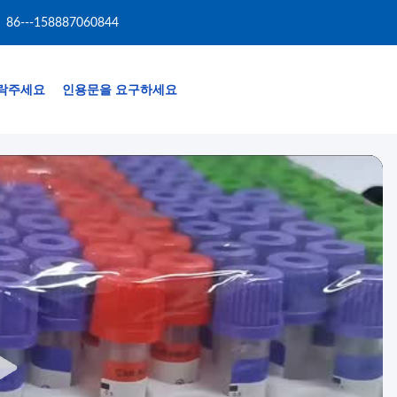
86---158887060844
락주세요
인용문을 요구하세요