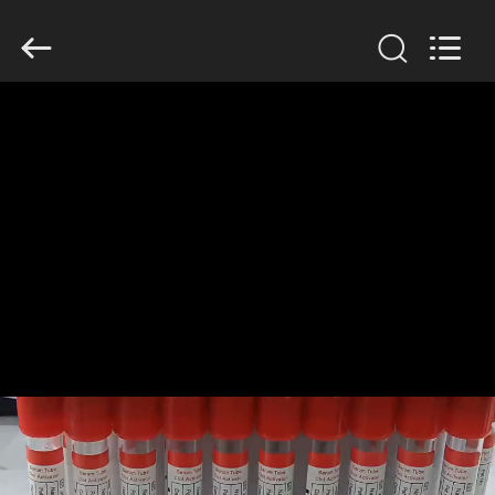
2020
-
2026
Hangzhou
Ciping
Medical
Devices
Co.,
집
Ltd.
All
Rights
Reserved.
제
품
우
리
에
대