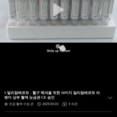
하
여
공
장
여
행
품
질
1 밀리람베르트 - 혈구 해석을 위한 10이지 밀리람베르트 라
관
벤더 상부 혈액 눈금관 CE 승인
진공 혈액 수집 관
2025-03-23
6 의견
리