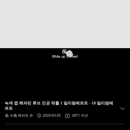
하
여
공
장
여
행
품
질
녹색 캡 헤파린 튜브 진공 채혈 1 밀리람베르트 - 10 밀리람베
관
르트
리튬 헤파린 관
2025-03-20
2871 의견
리