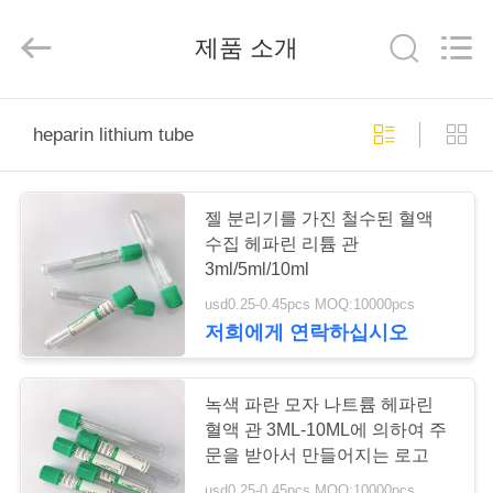
2020
-
2026
제품 소개
Hangzhou
Ciping
Medical
Devices
Co.,
집
Ltd.
All
heparin lithium tube
Rights
Reserved.
제
젤 분리기를 가진 철수된 혈액
품
수집 헤파린 리튬 관
3ml/5ml/10ml
usd0.25-0.45pcs MOQ:10000pcs
우
저희에게 연락하십시오
리
에
녹색 파란 모자 나트륨 헤파린
혈액 관 3ML-10ML에 의하여 주
대
문을 받아서 만들어지는 로고
usd0.25-0.45pcs MOQ:10000pcs