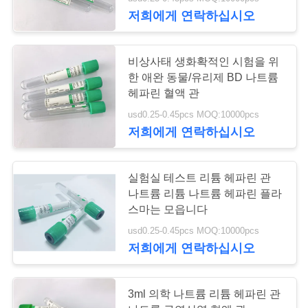
하
저희에게 연락하십시오
여
비상사태 생화확적인 시험을 위
공
한 애완 동물/유리제 BD 나트륨
헤파린 혈액 관
장
usd0.25-0.45pcs MOQ:10000pcs
여
저희에게 연락하십시오
행
실험실 테스트 리튬 헤파린 관
나트륨 리튬 나트륨 헤파린 플라
품
스마는 모읍니다
질
usd0.25-0.45pcs MOQ:10000pcs
저희에게 연락하십시오
관
리
3ml 의학 나트륨 리튬 헤파린 관