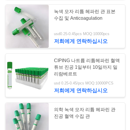
구
녹색 모자 리튬 헤파린 관 표본
하
수집 및 Anticoagulation
세
usd0.25-0.45pcs MOQ:10000pcs
요
저희에게 연락하십시오
사
CIPING 나트륨 리튬헤파린 혈액
튜브 진공 1일부터 10일까지 밀
이
리람베르트
트
usd 0.25-0.45/pcs MOQ:10000PCS
저희에게 연락하십시오
맵
의학 녹색 모자 리튬 헤파린 관
PRIVACY
진공 혈액 수집 관
POLICY