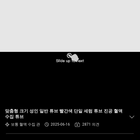
하
여
공
장
여
행
품
질
맞춤형 크기 성인 일반 튜브 빨간색 단일 세럼 튜브 진공 혈액
관
수집 튜브
보통 혈액 수집 관
2025-06-16
2871 의견
리