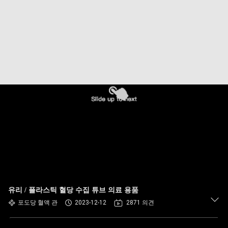
하
여
공
장
여
행
품
질
관
유리 / 플라스틱 혈당 수집 튜브 의료 용품
포도당 혈액 관
2023-12-12
2871 의견
리