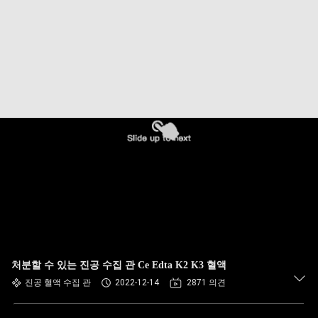
하
여
공
장
여
행
품
질
관
처분할 수 있는 진공 수집 관 Ce Edta K2 K3 혈액
진공 혈액 수집 관
2022-12-14
2871 의견
리