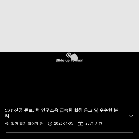
하
여
공
장
여
행
품
질
SST 진공 튜브: 핵 연구소용 급속한 혈청 응고 및 우수한 분
관
리
젤과 혈괴 활성제 관
2026-01-05
2871 의견
리