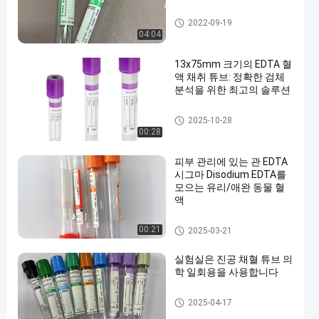
진공 혈액 수집 관
2022-09-19
04:04
13x75mm 크기의 EDTA 혈
액 채취 튜브: 정확한 검체
분석을 위한 최고의 솔루션
EDTA 관
2025-10-28
00:28
피부 관리에 있는 관 EDTA
시그마 Disodium EDTA를
모으는 유리/애완 동물 혈
액
관을 모으는 혈액
00:21
2025-03-21
실험실은 진공 채혈 튜브 의
학 일회용을 사용합니다
진공 혈액 수집 체계
2025-04-17