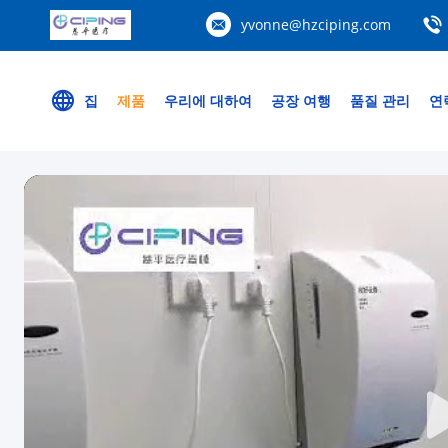
yvonne@hzciping.com
집
제품
우리에 대하여
공장 여행
품질 관리
연