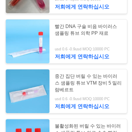
하
저희에게 연락하십시오
여
25
빨간 DNA 구술 비음 바이러스
공
샘플링 튜브 의학 PP 재료
비 진공 혈액 수집 관
장
usd 0.6 -0.9usd MOQ:10000 PC
여
저희에게 연락하십시오
행
중간 집단 버릴 수 있는 바이러
스 샘플링 튜브 VTM 장비 5 밀리
품
17
람베르트
바이러스 표본 추출
질
usd 0.6 -0.9usd MOQ:10000 PC
저희에게 연락하십시오
관
관
리
불활성화된 버릴 수 있는 바이러