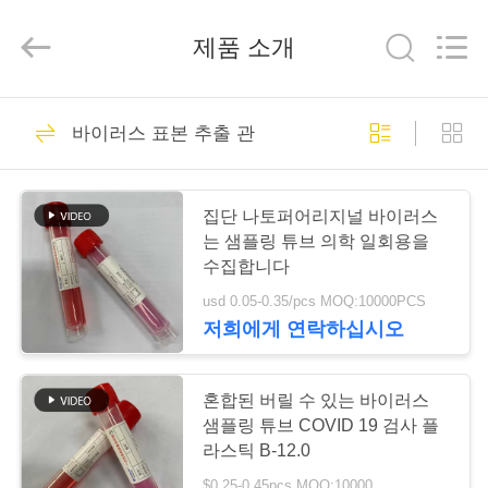
2020
-
2026
제품 소개
Hangzhou
Ciping
Medical
Devices
Co.,
집
71
Ltd.
All
바이러스 표본 추출 관
Rights
Reserved.
관을 모으는 혈액
제
집단 나토퍼어리지널 바이러스
품
는 샘플링 튜브 의학 일회용을
수집합니다
usd 0.05-0.35/pcs MOQ:10000PCS
우
저희에게 연락하십시오
52
리
에
혼합된 버릴 수 있는 바이러스
진공 혈액 수집 관
샘플링 튜브 COVID 19 검사 플
대
라스틱 B-12.0
$0.25-0.45pcs MOQ:10000