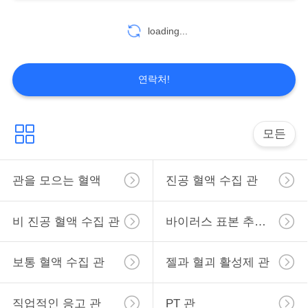
구
loading...
38
하
세
직업적인 응고 관
연락처!
요
모든
사
이
관을 모으는 혈액
진공 혈액 수집 관
45
트
PT 관
비 진공 혈액 수집 관
바이러스 표본 추출 관
맵
보통 혈액 수집 관
젤과 혈괴 활성제 관
PRIVACY
POLICY
직업적인 응고 관
PT 관