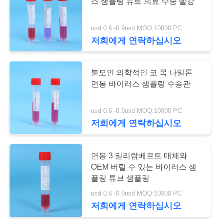
스 샘플링 튜브 의료 수송 빨강
연
usd 0.6 -0.9usd MOQ:10000 PC
41
락
저희에게 연락하십시오
주
보통 혈액 수집 관
불모인 의학적인 코 목 나일론
세
면봉 바이러스 샘플링 수송관
요
usd 0.6 -0.9usd MOQ:10000 PC
저희에게 연락하십시오
인
50
용
면봉 3 밀리람베르트 매체와
젤과 혈괴 활성제 관
OEM 버릴 수 있는 바이러스 샘
문
플링 튜브 샘플링
을
usd 0.6 -0.9usd MOQ:10000 PC
저희에게 연락하십시오
요