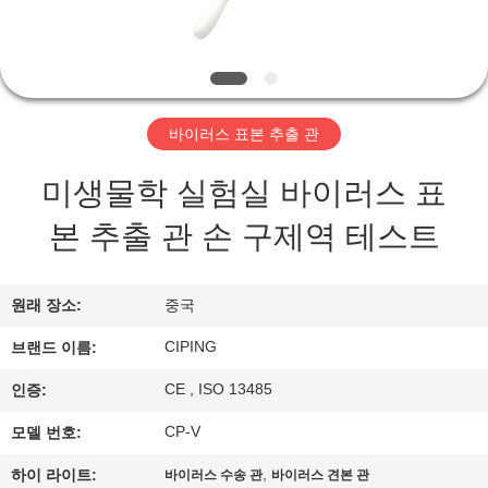
하
여
공
바이러스 표본 추출 관
장
미생물학 실험실 바이러스 표
여
본 추출 관 손 구제역 테스트
행
원래 장소:
중국
품
CIPING
브랜드 이름:
질
CE , ISO 13485
인증:
관
CP-V
모델 번호:
리
,
하이 라이트:
바이러스 수송 관
바이러스 견본 관