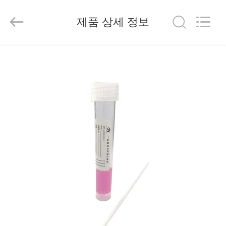
2020
-
2026
제품 상세 정보
Hangzhou
Ciping
Medical
Devices
Co.,
집
Ltd.
All
Rights
Reserved.
제
품
우
리
에
대