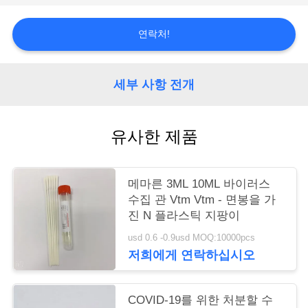
연
연락처!
락
주
세부 사항 전개
세
유사한 제품
요
인
메마른 3ML 10ML 바이러스
수집 관 Vtm Vtm - 면봉을 가
용
진 N 플라스틱 지팡이
문
usd 0.6 -0.9usd MOQ:10000pcs
저희에게 연락하십시오
을
요
COVID-19를 위한 처분할 수