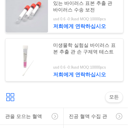
있는 바이러스 표본 추출 관
구
바이러스 수송 보전
하
usd 0.6 -0.9usd MOQ:10000pcs
저희에게 연락하십시오
세
요
미생물학 실험실 바이러스 표
본 추출 관 손 구제역 테스트
사
usd 0.6 -0.9usd MOQ:10000pcs
이
저희에게 연락하십시오
트
맵
모든
PRIVACY
관을 모으는 혈액
진공 혈액 수집 관
POLICY