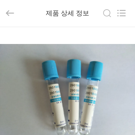
2020
-
2026
제품 상세 정보
Hangzhou
Ciping
Medical
Devices
Co.,
집
Ltd.
All
Rights
Reserved.
제
품
우
리
에
대