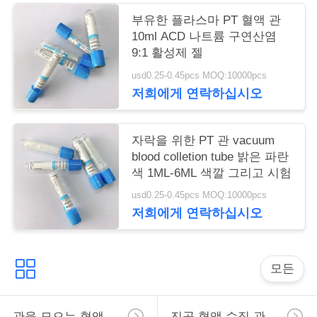
구
부유한 플라스마 PT 혈액 관
10ml ACD 나트륨 구연산염
하
9:1 활성제 젤
세
usd0.25-0.45pcs MOQ:10000pcs
저희에게 연락하십시오
요
자락을 위한 PT 관 vacuum
사
blood colletion tube 밝은 파란
색 1ML-6ML 색깔 그리고 시험
이
usd0.25-0.45pcs MOQ:10000pcs
트
저희에게 연락하십시오
맵
모든
PRIVACY
POLICY
관을 모으는 혈액
진공 혈액 수집 관