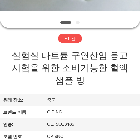
하
여
공
PT 관
장
실험실 나트륨 구연산염 응고
여
시험을 위한 소비가능한 혈액
행
샘플 병
품
원래 장소:
중국
질
CIPING
브랜드 이름:
관
CE,ISO13485
인증:
리
CP-9NC
모델 번호: