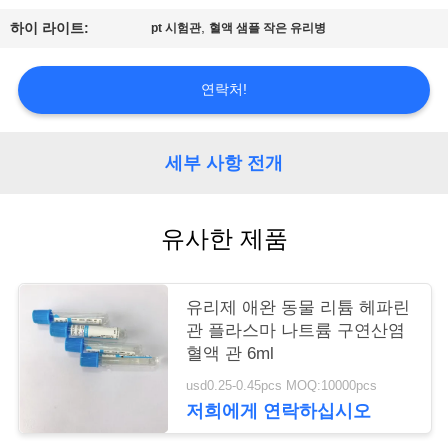
,
하이 라이트:
pt 시험관
혈액 샘플 작은 유리병
연
락
연락처!
주
세
세부 사항 전개
요
유사한 제품
인
용
유리제 애완 동물 리튬 헤파린
관 플라스마 나트륨 구연산염
문
혈액 관 6ml
을
usd0.25-0.45pcs MOQ:10000pcs
저희에게 연락하십시오
요