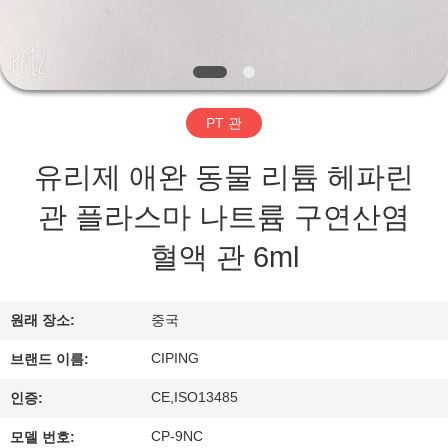
하
여
공
PT 관
장
유리제 애완 동물 리튬 헤파린
여
관 플라스마 나트륨 구연산염
행
혈액 관 6ml
품
원래 장소:
중국
질
CIPING
브랜드 이름:
관
CE,ISO13485
인증:
리
CP-9NC
모델 번호: