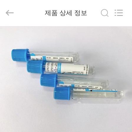
2020
-
2026
제품 상세 정보
Hangzhou
Ciping
Medical
Devices
Co.,
집
Ltd.
All
Rights
Reserved.
제
품
우
리
에
대