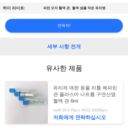
,
하이 라이트:
파란 모자 혈액 관
혈액 샘플 작은 유리병
연
락
연락처!
주
세
세부 사항 전개
요
유사한 제품
인
용
유리제 애완 동물 리튬 헤파린
관 플라스마 나트륨 구연산염
문
혈액 관 6ml
을
usd0.25-0.45pcs MOQ:10000pcs
저희에게 연락하십시오
요