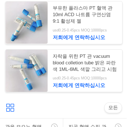
구
부유한 플라스마 PT 혈액 관
10ml ACD 나트륨 구연산염
하
9:1 활성제 젤
세
usd0.25-0.45pcs MOQ:10000pcs
저희에게 연락하십시오
요
자락을 위한 PT 관 vacuum
사
blood colletion tube 밝은 파란
색 1ML-6ML 색깔 그리고 시험
이
usd0.25-0.45pcs MOQ:10000pcs
트
저희에게 연락하십시오
맵
모든
PRIVACY
POLICY
관을 모으는 혈액
진공 혈액 수집 관