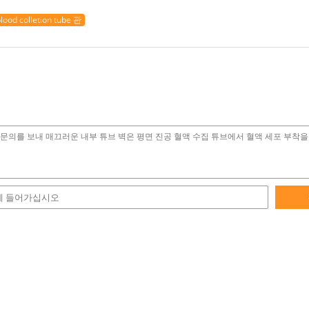
lood colletion tube 관