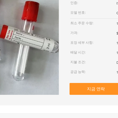
인증:
모델 번호:
최소 주문 수량:
가격:
포장 세부 사항:
배달 시간:
지불 조건:
공급 능력:
지금 연락