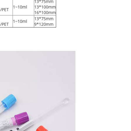
13*75mm
유
1~10ml
13*100mm
/PET
16*100mm
유
13*75mm
1~10ml
/PET
9*120mm