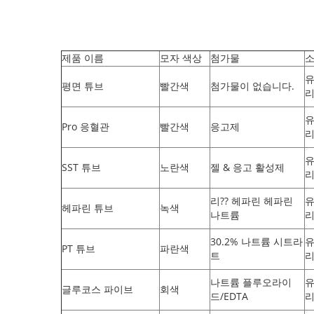
제품 이름
모자 색상
첨가물
평면 튜브
빨간색
첨가물이 없습니다.
리
Pro 응혈관
빨간색
응고제
리
SST 튜브
노란색
젤 & 응고 활성제
리
리?? 헤파린 헤파린
헤파린 튜브
녹색
나트륨
리
30.2% 나트륨 시트라
PT 튜브
파란색
트
리
나트륨 플루오라이
글루코스 파이브
회색
드/EDTA
리