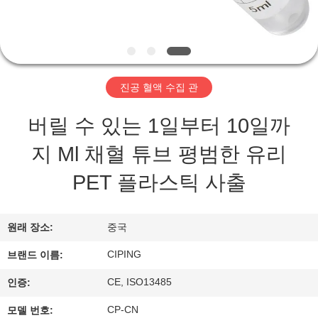
하
여
공
진공 혈액 수집 관
장
버릴 수 있는 1일부터 10일까
여
지 Ml 채혈 튜브 평범한 유리
행
PET 플라스틱 사출
품
원래 장소:
중국
질
CIPING
브랜드 이름:
관
CE, ISO13485
인증:
리
CP-CN
모델 번호: