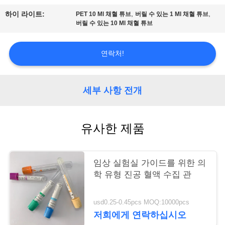
,
,
하이 라이트:
PET 10 Ml 채혈 튜브
버릴 수 있는 1 Ml 채혈 튜브
연
버릴 수 있는 10 Ml 채혈 튜브
락
연락처!
주
세
세부 사항 전개
요
유사한 제품
인
용
임상 실험실 가이드를 위한 의
문
학 유형 진공 혈액 수집 관
을
usd0.25-0.45pcs MOQ:10000pcs
요
저희에게 연락하십시오