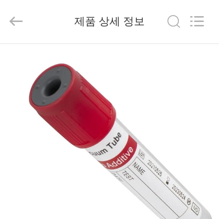
2020
-
2026
제품 상세 정보
Hangzhou
Ciping
Medical
Devices
Co.,
집
Ltd.
All
Rights
Reserved.
제
품
우
리
에
대