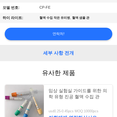
CP-FE
모델 번호:
연
,
하이 라이트:
혈액 수집 작은 유리병
혈액 샘플 관
락
주
연락처!
세
요
세부 사항 전개
인
유사한 제품
용
문
임상 실험실 가이드를 위한 의
학 유형 진공 혈액 수집 관
을
요
usd0.25-0.45pcs MOQ:10000pcs