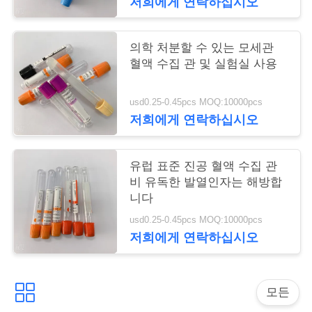
저희에게 연락하십시오
구
하
의학 처분할 수 있는 모세관
혈액 수집 관 및 실험실 사용
세
요
usd0.25-0.45pcs MOQ:10000pcs
저희에게 연락하십시오
사
유럽 표준 진공 혈액 수집 관
이
비 유독한 발열인자는 해방합
니다
트
usd0.25-0.45pcs MOQ:10000pcs
맵
저희에게 연락하십시오
PRIVACY
모든
POLICY