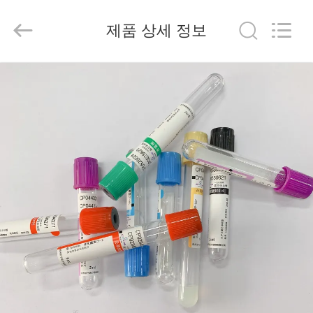
2020
-
2026
제품 상세 정보
Hangzhou
Ciping
Medical
Devices
Co.,
집
Ltd.
All
Rights
Reserved.
제
품
우
리
에
대