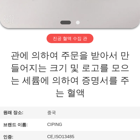
하
여
공
진공 혈액 수집 관
장
관에 의하여 주문을 받아서 만
여
들어지는 크기 및 로고를 모으
행
는 세륨에 의하여 증명서를 주
는 혈액
품
질
원래 장소:
중국
관
CIPING
브랜드 이름:
리
CE,ISO13485
인증: