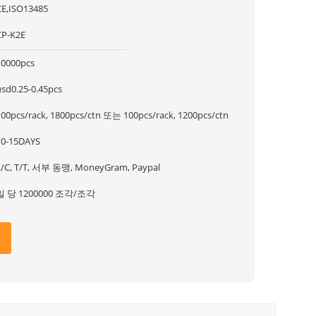
CE,ISO13485
CP-K2E
10000pcs
usd0.25-0.45pcs
100pcs/rack, 1800pcs/ctn 또는 100pcs/rack, 1200pcs/ctn
10-15DAYS
L/C, T/T, 서부 동맹, MoneyGram, Paypal
일 당 1200000 조각/조각