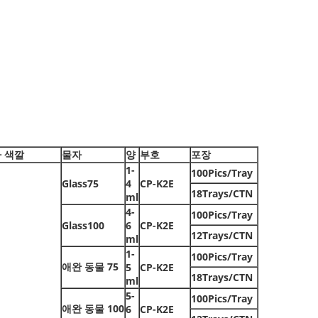
 색깔
물자
양
부호
포장
1-
100Pics/Tray
Glass75
4
CP-K2E
18Trays/CTN
ml
4-
100Pics/Tray
Glass100
6
CP-K2E
12Trays/CTN
ml
1-
100Pics/Tray
애완 동물 75
5
CP-K2E
18Trays/CTN
ml
5-
100Pics/Tray
애완 동물 100
6
CP-K2E