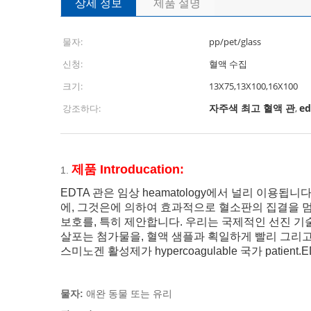
상세 정보
제품 설명
물자:
pp/pet/glass
신청:
혈액 수집
크기:
13X75,13X100,16X100
자주색 최고 혈액 관
e
강조하다:
,
제품 Introducation:
1.
EDTA 관은 임상 heamatology에서 널리 이용됩
에, 그것은에 의하여 효과적으로 혈소판의 집결을 멈
보호를, 특히 제안합니다. 우리는 국제적인 선진 기술을
살포는 첨가물을, 혈액 샘플과 획일하게 빨리 그리고
스미노겐 활성제가 hypercoagulable 국가 patie
물자:
애완 동물 또는 유리