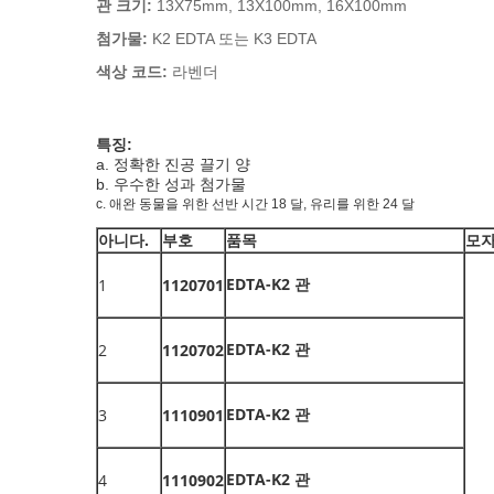
관 크기:
13X75mm, 13X100mm, 16X100mm
첨가물:
K2 EDTA 또는 K3 EDTA
색상 코드:
라벤더
특징:
a.
정확한 진공 끌기 양
b.
우수한 성과 첨가물
c.
애완 동물을 위한 선반 시간 18 달, 유리를 위한 24 달
아니다.
부호
품목
모자
EDTA-K2 관
1
1120701
EDTA-K2 관
2
1120702
EDTA-K2 관
3
1110901
EDTA-K2 관
4
1110902