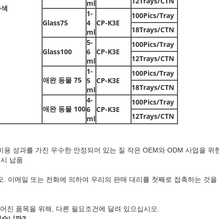
12Trays/CTN
ml
주색
1-
100Pics/Tray
Glass75
4
CP-K3E
18Trays/CTN
ml
5-
100Pics/Tray
Glass100
6
CP-K3E
12Trays/CTN
ml
1-
100Pics/Tray
애완 동물 75
5
CP-K3E
18Trays/CTN
ml
4-
100Pics/Tray
애완 동물 100
6
CP-K3E
12Trays/CTN
ml
 비용 성과를 가진 우수한 안정되어 있는 질
작은 OEM와 ODM 사업을 위
시 납품
오
. 이메일 또는 전화에 의하여 우리의 판매 대리를 첫째로 접촉하는 것을
만들어진 품목을 위해, 다른 필요조건에 달려 있으십시오.
있습니까?