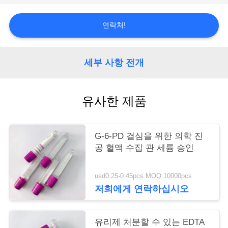
연
연락처!
락
주
세부 사항 전개
세
유사한 제품
요
인
G-6-PD 결심을 위한 의학 진
공 혈액 수집 관 세륨 승인
용
문
usd0.25-0.45pcs MOQ:10000pcs
저희에게 연락하십시오
을
요
유리제 처분할 수 있는 EDTA