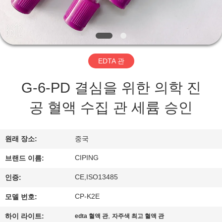
하
여
공
EDTA 관
장
G-6-PD 결심을 위한 의학 진
여
공 혈액 수집 관 세륨 승인
행
원래 장소:
중국
품
CIPING
브랜드 이름:
질
CE,ISO13485
인증:
관
CP-K2E
모델 번호:
리
,
하이 라이트:
edta 혈액 관
자주색 최고 혈액 관