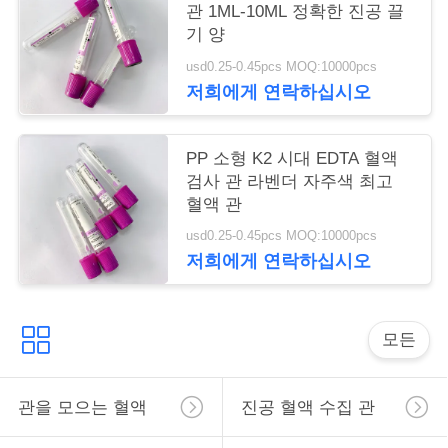
관 1ML-10ML 정확한 진공 끌
구
기 양
하
usd0.25-0.45pcs MOQ:10000pcs
저희에게 연락하십시오
세
요
PP 소형 K2 시대 EDTA 혈액
검사 관 라벤더 자주색 최고
혈액 관
사
usd0.25-0.45pcs MOQ:10000pcs
이
저희에게 연락하십시오
트
맵
모든
PRIVACY
관을 모으는 혈액
진공 혈액 수집 관
POLICY