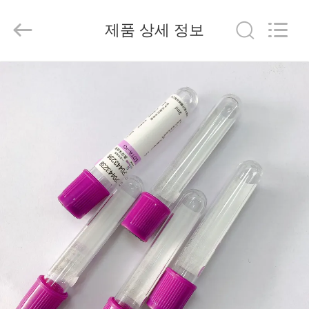
2020
-
2026
제품 상세 정보
Hangzhou
Ciping
Medical
Devices
Co.,
집
Ltd.
All
Rights
Reserved.
제
품
우
리
에
대