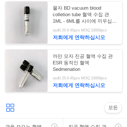
구
물자 BD vacuum blood
colletion tube 혈액 수집 관
하
1ML - 6ML를 사이에 끼우십시
세
오
usd0.25-0.45pcs MOQ:10000pcs
저희에게 연락하십시오
요
까만 모자 진공 혈액 수집 관
사
ESR 동적인 혈액
Sedmenation
이
usd0.25-0.45pcs MOQ:10000pcs
트
저희에게 연락하십시오
맵
모든
PRIVACY
POLICY
관을 모으는 혈액
진공 혈액 수집 관