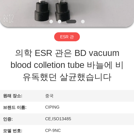
하
여
공
ESR 관
장
의학 ESR 관은 BD vacuum
여
blood colletion tube 바늘에 비
행
유독했던 살균했습니다
품
원래 장소:
중국
질
CIPING
브랜드 이름:
관
CE,ISO13485
인증:
리
CP-9NC
모델 번호: