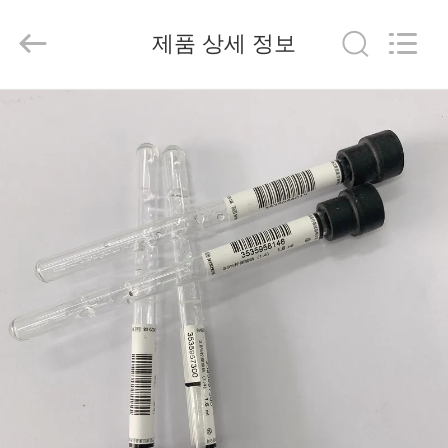
2020
-
2026
제품 상세 정보
Hangzhou
Ciping
Medical
Devices
Co.,
집
Ltd.
All
Rights
Reserved.
제
품
우
리
에
대