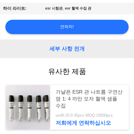
,
하이 라이트:
esr 시험관
esr 혈액 수집 관
연
락
연락처!
주
세
세부 사항 전개
요
유사한 제품
인
용
가냘픈 ESR 관 나트륨 구연산
염 1: 4 까만 모자 혈액 샘플
문
수집
을
usd0.25-0.45pcs MOQ:10000pcs
저희에게 연락하십시오
요