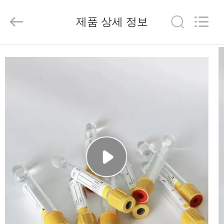
2020
-
2026
제품 상세 정보
Hangzhou
Ciping
Medical
Devices
Co.,
집
Ltd.
All
Rights
Reserved.
제
품
우
리
에
대