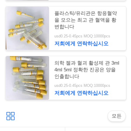
구
플라스틱/유리관은 항응혈약
하
을 모으는 최고 관 혈액을 황
변합니다
세
usd0.25-0.45pcs MOQ:10000pcs
요
저희에게 연락하십시오
사
의학 젤과 혈괴 활성제 관 3ml
4ml 5ml 정확한 진공은 양을
이
인출합니다
트
usd0.25-0.45pcs MOQ:10000pcs
저희에게 연락하십시오
맵
PRIVACY
모든
POLICY