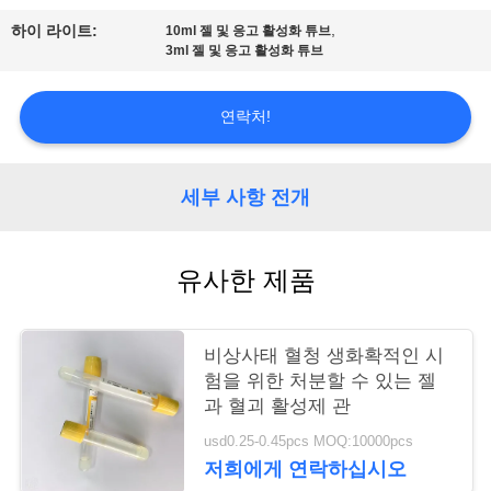
,
하이 라이트:
10ml 젤 및 응고 활성화 튜브
연
3ml 젤 및 응고 활성화 튜브
락
연락처!
주
세
세부 사항 전개
요
유사한 제품
인
용
비상사태 혈청 생화확적인 시
문
험을 위한 처분할 수 있는 젤
과 혈괴 활성제 관
을
usd0.25-0.45pcs MOQ:10000pcs
요
저희에게 연락하십시오