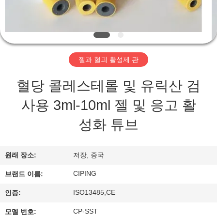
하
여
공
젤과 혈괴 활성제 관
장
혈당 콜레스테롤 및 유릭산 검
여
사용 3ml-10ml 젤 및 응고 활
행
성화 튜브
품
원래 장소:
저장, 중국
질
CIPING
브랜드 이름:
관
ISO13485,CE
인증:
리
CP-SST
모델 번호: