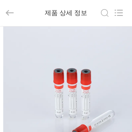
2020
-
2026
제품 상세 정보
Hangzhou
Ciping
Medical
Devices
Co.,
집
Ltd.
All
Rights
Reserved.
제
품
우
리
에
대