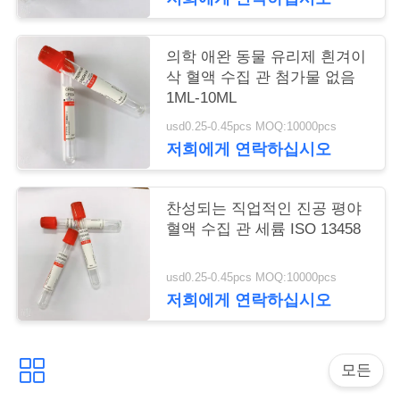
구
하
의학 애완 동물 유리제 흰겨이
삭 혈액 수집 관 첨가물 없음
세
1ML-10ML
요
usd0.25-0.45pcs MOQ:10000pcs
저희에게 연락하십시오
사
찬성되는 직업적인 진공 평야
이
혈액 수집 관 세륨 ISO 13458
트
usd0.25-0.45pcs MOQ:10000pcs
맵
저희에게 연락하십시오
PRIVACY
모든
POLICY