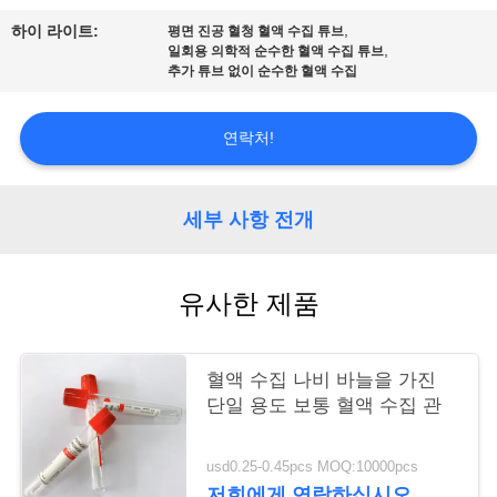
,
하이 라이트:
평면 진공 혈청 혈액 수집 튜브
연
,
일회용 의학적 순수한 혈액 수집 튜브
추가 튜브 없이 순수한 혈액 수집
락
주
연락처!
세
요
세부 사항 전개
인
유사한 제품
용
혈액 수집 나비 바늘을 가진
문
단일 용도 보통 혈액 수집 관
을
usd0.25-0.45pcs MOQ:10000pcs
요
저희에게 연락하십시오