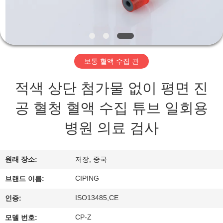
하
여
공
보통 혈액 수집 관
장
적색 상단 첨가물 없이 평면 진
여
공 혈청 혈액 수집 튜브 일회용
행
병원 의료 검사
품
원래 장소:
저장, 중국
질
CIPING
브랜드 이름:
관
ISO13485,CE
인증:
리
CP-Z
모델 번호: