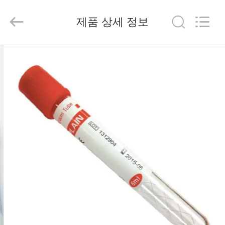
2020
-
2026
제품 상세 정보
Hangzhou
Ciping
Medical
Devices
Co.,
집
Ltd.
All
Rights
Reserved.
제
품
우
리
에
대