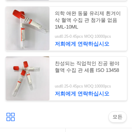
구
의학 애완 동물 유리제 흰겨이
하
삭 혈액 수집 관 첨가물 없음
1ML-10ML
세
usd0.25-0.45pcs MOQ:10000pcs
요
저희에게 연락하십시오
사
찬성되는 직업적인 진공 평야
혈액 수집 관 세륨 ISO 13458
이
트
usd0.25-0.45pcs MOQ:10000pcs
저희에게 연락하십시오
맵
PRIVACY
모든
POLICY