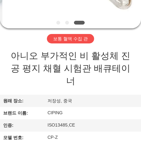
하
여
공
보통 혈액 수집 관
장
아니오 부가적인 비 활성체 진
여
공 평지 채혈 시험관 배큐테이
행
너
품
원래 장소:
저장성, 중국
질
CIPING
브랜드 이름:
관
ISO13485,CE
인증:
리
CP-Z
모델 번호: