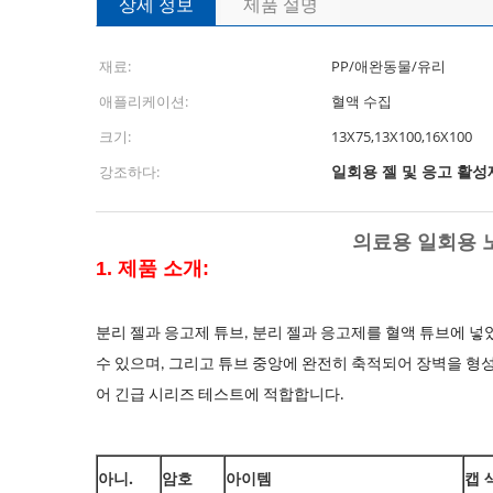
상세 정보
제품 설명
재료:
PP/애완동물/유리
애플리케이션:
혈액 수집
크기:
13X75,13X100,16X100
일회용 젤 및 응고 활성
강조하다:
의료용 일회용 노
1. 제품 소개:
분리 젤과 응고제 튜브, 분리 젤과 응고제를 혈액 튜브에 넣
수 있으며,
그리고 튜브 중앙에 완전히 축적되어 장벽을 형
어 긴급 시리즈 테스트에 적합합니다.
아니.
암호
아이템
캡 