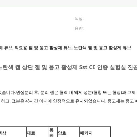
색상:
용량:
제 튜브
의료용 젤 및 응고 활성제 튜브
노란색 젤 및 응고 활성제 튜브
,
,
란색 캡 상단 젤 및 응고 활성제 Sst CE 인증 실험실 진
었습니다.원심분리 후,
분리 젤은 혈액 내 액체 성분(혈청 또는 혈장)과 고체
성하고,
표본은 48시간 이내에 안정적으로 유지되었습니다.
응고제는 응고 
용
색상
재료
암호
패키지
량