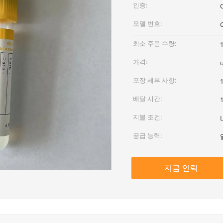
인증:
모델 번호:
최소 주문 수량:
가격:
포장 세부 사항:
배달 시간:
지불 조건:
공급 능력:
지금 연락