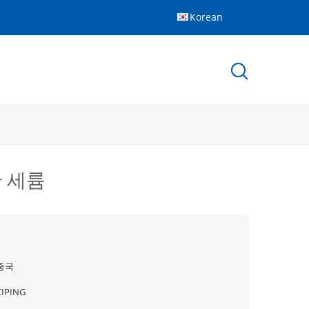
Korean
관 세륨
중국
CIPING