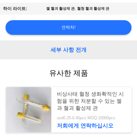
,
하이 라이트:
젤 혈괴 활성제 관
혈청 혈괴 활성제 관
연
락
연락처!
주
세
세부 사항 전개
요
유사한 제품
인
용
비상사태 혈청 생화확적인 시
험을 위한 처분할 수 있는 젤
문
과 혈괴 활성제 관
을
usd0.25-0.45pcs MOQ:10000pcs
저희에게 연락하십시오
요