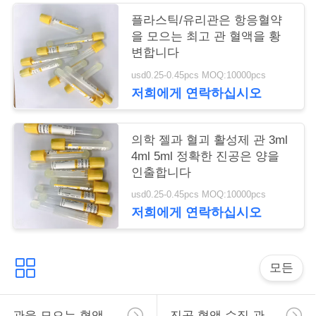
구
플라스틱/유리관은 항응혈약
을 모으는 최고 관 혈액을 황
하
변합니다
세
usd0.25-0.45pcs MOQ:10000pcs
저희에게 연락하십시오
요
의학 젤과 혈괴 활성제 관 3ml
사
4ml 5ml 정확한 진공은 양을
인출합니다
이
usd0.25-0.45pcs MOQ:10000pcs
트
저희에게 연락하십시오
맵
모든
PRIVACY
POLICY
관을 모으는 혈액
진공 혈액 수집 관