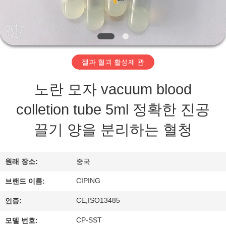
하
여
공
젤과 혈괴 활성제 관
장
노란 모자 vacuum blood
여
colletion tube 5ml 정확한 진공
행
끌기 양을 분리하는 혈청
품
원래 장소:
중국
질
CIPING
브랜드 이름:
관
CE,ISO13485
인증:
리
CP-SST
모델 번호: