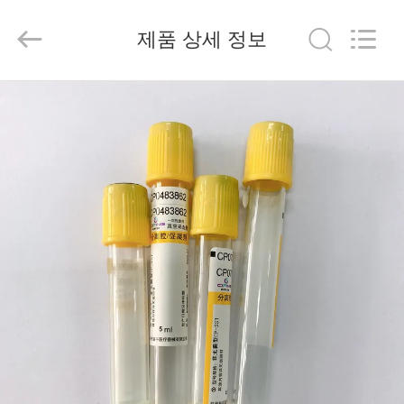
2020
-
2026
제품 상세 정보
Hangzhou
Ciping
Medical
Devices
Co.,
집
Ltd.
All
Rights
Reserved.
제
품
우
리
에
대