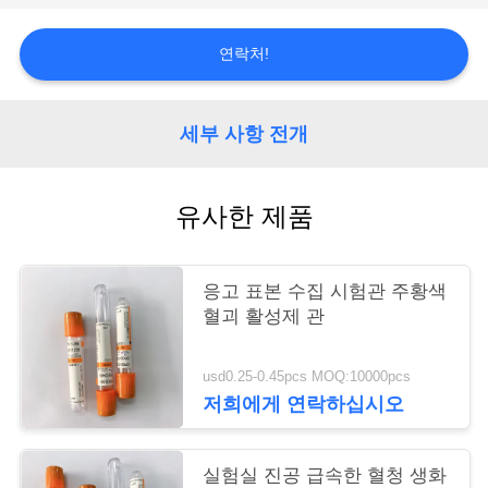
연
연락처!
락
주
세부 사항 전개
세
유사한 제품
요
인
응고 표본 수집 시험관 주황색
혈괴 활성제 관
용
문
usd0.25-0.45pcs MOQ:10000pcs
저희에게 연락하십시오
을
요
실험실 진공 급속한 혈청 생화