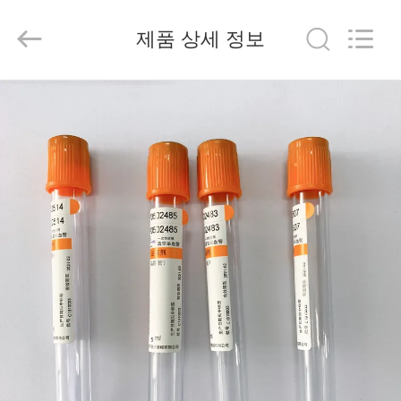
2020
-
2026
제품 상세 정보
Hangzhou
Ciping
Medical
Devices
Co.,
집
Ltd.
All
Rights
Reserved.
제
품
우
리
에
대