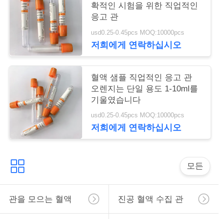
확적인 시험을 위한 직업적인
구
응고 관
하
usd0.25-0.45pcs MOQ:10000pcs
저희에게 연락하십시오
세
요
혈액 샘플 직업적인 응고 관
오렌지는 단일 용도 1-10ml를
기울였습니다
사
usd0.25-0.45pcs MOQ:10000pcs
이
저희에게 연락하십시오
트
맵
모든
PRIVACY
관을 모으는 혈액
진공 혈액 수집 관
POLICY