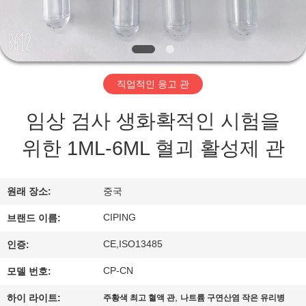
하
여
공
직업적인 응고 관
장
임상 검사 생화확적인 시험을
여
위한 1ML-6ML 혈괴 활성제 관
행
원래 장소:
중국
품
CIPING
브랜드 이름:
질
CE,ISO13485
인증:
관
CP-CN
모델 번호:
리
,
하이 라이트:
주황색 최고 혈액 관
나트륨 구연산염 작은 유리병