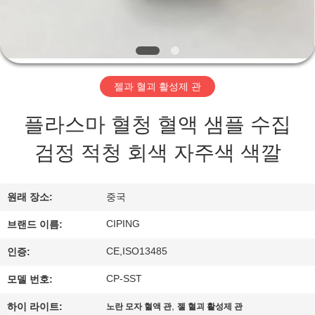
하
여
공
젤과 혈괴 활성제 관
장
플라스마 혈청 혈액 샘플 수집
여
검정 적청 회색 자주색 색깔
행
원래 장소:
중국
품
CIPING
브랜드 이름:
질
CE,ISO13485
인증:
관
CP-SST
모델 번호:
리
,
하이 라이트:
노란 모자 혈액 관
젤 혈괴 활성제 관