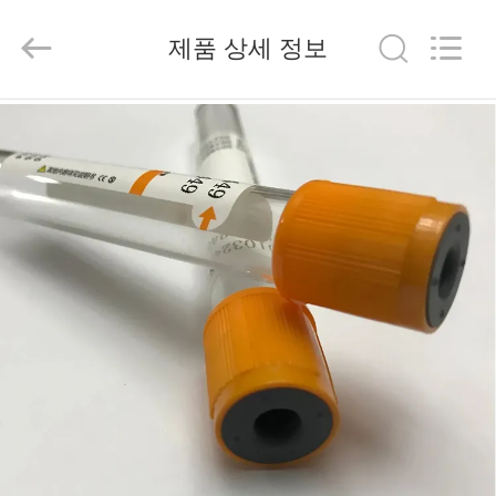
2020
-
2026
제품 상세 정보
Hangzhou
Ciping
Medical
Devices
Co.,
집
Ltd.
All
Rights
Reserved.
제
품
우
리
에
대