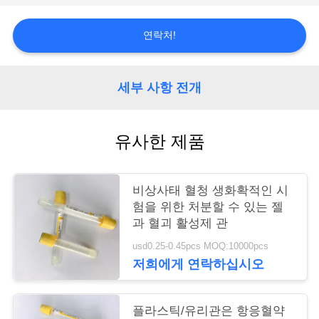
연
연락처!
락
주
세부 사항 전개
세
유사한 제품
요
인
비상사태 혈청 생화확적인 시
험을 위한 처분할 수 있는 젤
용
과 혈괴 활성제 관
문
usd0.25-0.45pcs MOQ:10000pcs
저희에게 연락하십시오
을
요
플라스틱/유리관은 항응혈약