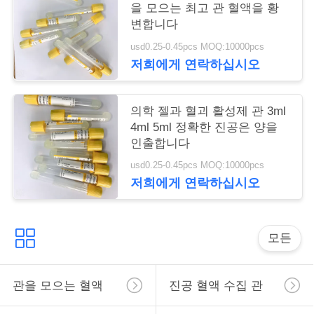
을 모으는 최고 관 혈액을 황
구
변합니다
하
usd0.25-0.45pcs MOQ:10000pcs
저희에게 연락하십시오
세
요
의학 젤과 혈괴 활성제 관 3ml
4ml 5ml 정확한 진공은 양을
인출합니다
사
usd0.25-0.45pcs MOQ:10000pcs
이
저희에게 연락하십시오
트
맵
모든
PRIVACY
관을 모으는 혈액
진공 혈액 수집 관
POLICY